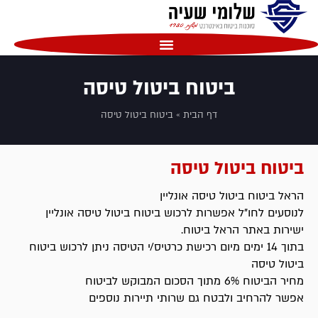
שִׂים
לֵב:
בְּאֲתָר
זֶה
מֻפְעֶלֶת
ביטוח ביטול טיסה
מַעֲרֶכֶת
נָגִישׁ
דף הבית
»
ביטוח ביטול טיסה
בִּקְלִיק
הַמְּסַיַּעַת
לִנְגִישׁוּת
ביטוח ביטול טיסה
הָאֲתָר.
הראל ביטוח ביטול טיסה אונליין
לנוסעים לחו"ל אפשרות לרכוש ביטוח ביטול טיסה אונליין
ישירות באתר הראל ביטוח.
בתוך 14 ימים מיום רכישת כרטיס/י הטיסה ניתן לרכוש ביטוח
ביטול טיסה
מחיר הביטוח 6% מתוך הסכום המבוקש לביטוח
אפשר להרחיב ולבטח גם שרותי תיירות נוספים