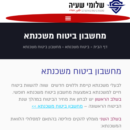
שִׂים
לֵב:
בְּאֲתָר
זֶה
מֻפְעֶלֶת
מחשבון ביטוח משכנתא
מַעֲרֶכֶת
נָגִישׁ
דף הבית
»
ביטוח משכנתא
»
מחשבון ביטוח משכנתא
בִּקְלִיק
הַמְּסַיַּעַת
לִנְגִישׁוּת
מחשבון ביטוח משכנתא
הָאֲתָר.
לבעלי משכנתא קיימת וללווים חדשים שווה להשוות ביטוח
חיים למשכנתא באמצעות מחשבון ביטוח משכנתא חופשי.
בשלב הראשון
יש לבחון את מחיר הביטוח במהלך שנת
הביטוח הראשונה –
מחשבון ביטוח משכנתא >>
בשלב השני
מומלץ להקים פוליסה בהתאם למסלולי הלוואת
המשכנתא: