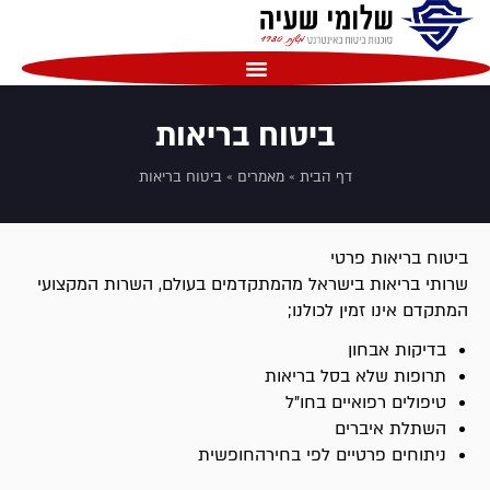
שִׂים
לֵב:
בְּאֲתָר
זֶה
מֻפְעֶלֶת
ביטוח בריאות
מַעֲרֶכֶת
נָגִישׁ
דף הבית
»
מאמרים
»
ביטוח בריאות
בִּקְלִיק
הַמְּסַיַּעַת
לִנְגִישׁוּת
ביטוח בריאות פרטי
הָאֲתָר.
שרותי בריאות בישראל מהמתקדמים בעולם, השרות המקצועי
המתקדם אינו זמין לכולנו;
בדיקות אבחון
תרופות שלא בסל בריאות
טיפולים רפואיים בחו"ל
השתלת איברים
ניתוחים פרטיים לפי בחירהחופשית