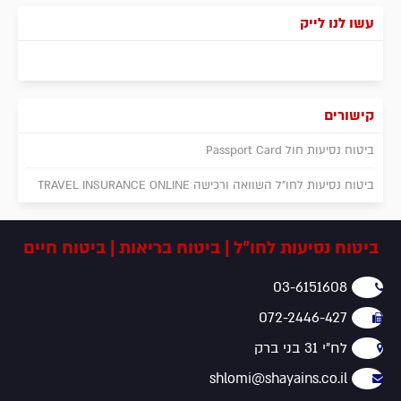
עשו לנו לייק
קישורים
ביטוח נסיעות חול Passport Card
ביטוח נסיעות לחו"ל השוואה ורכישה TRAVEL INSURANCE ONLINE
ביטוח נסיעות לחו"ל | ביטוח בריאות | ביטוח חיים
03-6151608
072-2446-427
לח"י 31 בני ברק
shlomi@shayains.co.il