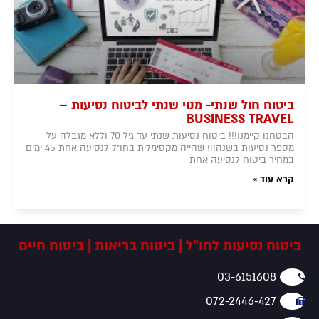
ביטוח חול שנתי- מנוי שנתי לביטוח נסיעות –
BUSINESS TRAVEL
הבטחנו קיימנו!!! ביטוח נסיעות שנתי עד גיל 70 וללא מגבלה על
מספר נסיעות בשנה!!! שהייה מקסימלית בחו"ל לנסיעה אחת 45 ימים
במחיר ביטוח לנסיעה אחת
קרא עוד »
ביטוח נסיעות לחו"ל | ביטוח בריאות | ביטוח חיים
03-6151608
072-2446-427