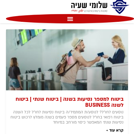
שִׂים
לֵב:
בְּאֲתָר
זֶה
מֻפְעֶלֶת
מַעֲרֶכֶת
נָגִישׁ
בִּקְלִיק
הַמְּסַיַּעַת
לִנְגִישׁוּת
הָאֲתָר.
ביטוח למספר נסיעות בשנה | ביטוח שנתי | ביטוח
לשנה BUSINESS
נוסעים לחו"ל? לנוסע/ת המתמיד/ה ביטוח נסיעות לחו"ל לכל השנה
ביטוח רפואי בחו"ל לנוסעים מספר פעמים בשנה מומלץ לרכוש ביטוח
נסיעות שנתי המאפשר כיסוי מורחב במיוחד
קרא עוד »